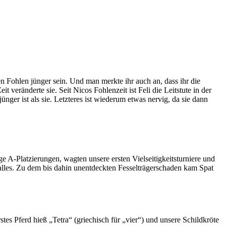
en Fohlen jünger sein. Und man merkte ihr auch an, dass ihr die
t veränderte sie. Seit Nicos Fohlenzeit ist Feli die Leitstute in der
nger ist als sie. Letzteres ist wiederum etwas nervig, da sie dann
e A-Platzierungen, wagten unsere ersten Vielseitigkeitsturniere und
 alles. Zu dem bis dahin unentdeckten Fesselträgerschaden kam Spat
es Pferd hieß „Tetra“ (griechisch für „vier“) und unsere Schildkröte