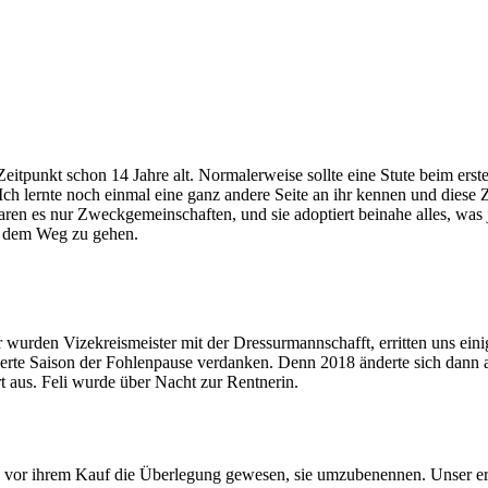
Zeitpunkt schon 14 Jahre alt. Normalerweise sollte eine Stute beim erst
 Ich lernte noch einmal eine ganz andere Seite an ihr kennen und diese Zei
ren es nur Zweckgemeinschaften, und sie adoptiert beinahe alles, was jü
us dem Weg zu gehen.
 wurden Vizekreismeister mit der Dressurmannschafft, erritten uns einig
chwerte Saison der Fohlenpause verdanken. Denn 2018 änderte sich dann
 aus. Feli wurde über Nacht zur Rentnerin.
ls vor ihrem Kauf die Überlegung gewesen, sie umzubenennen. Unser erst