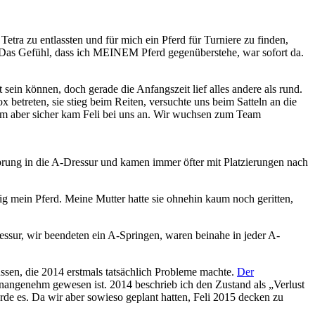
Tetra zu entlassten und für mich ein Pferd für Turniere zu finden,
. Das Gefühl, dass ich MEINEM Pferd gegenüberstehe, war sofort da.
 sein können, doch gerade die Anfangszeit lief alles andere als rund.
betreten, sie stieg beim Reiten, versuchte uns beim Satteln an die
sam aber sicher kam Feli bei uns an. Wir wuchsen zum Team
 Sprung in die A-Dressur und kamen immer öfter mit Platzierungen nach
ig mein Pferd. Meine Mutter hatte sie ohnehin kaum noch geritten,
ssur, wir beendeten ein A-Springen, waren beinahe in jeder A-
üssen, die 2014 erstmals tatsächlich Probleme machte.
Der
 unangenehm gewesen ist. 2014 beschrieb ich den Zustand als „Verlust
urde es. Da wir aber sowieso geplant hatten, Feli 2015 decken zu