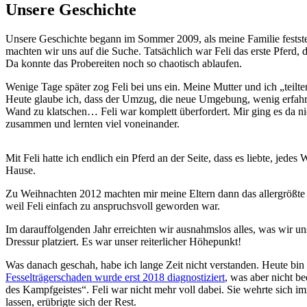
Unsere Geschichte
Unsere Geschichte begann im Sommer 2009, als meine Familie feststellt
machten wir uns auf die Suche. Tatsächlich war Feli das erste Pferd
Da konnte das Probereiten noch so chaotisch ablaufen.
Wenige Tage später zog Feli bei uns ein. Meine Mutter und ich „teilten
Heute glaube ich, dass der Umzug, die neue Umgebung, wenig erfahrene
Wand zu klatschen… Feli war komplett überfordert. Mir ging es da ni
zusammen und lernten viel voneinander.
Mit Feli hatte ich endlich ein Pferd an der Seite, dass es liebte, je
Hause.
Zu Weihnachten 2012 machten mir meine Eltern dann das allergrößte G
weil Feli einfach zu anspruchsvoll geworden war.
Im darauffolgenden Jahr erreichten wir ausnahmslos alles, was wir u
Dressur platziert. Es war unser reiterlicher Höhepunkt!
Was danach geschah, habe ich lange Zeit nicht verstanden. Heute bin 
Fesselträgerschaden wurde erst 2018 diagnostiziert
, was aber nicht b
des Kampfgeistes“. Feli war nicht mehr voll dabei. Sie wehrte sich im
lassen, erübrigte sich der Rest.