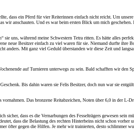
e, dass ein Pferd für vier Reiterinnen einfach nicht reicht. Um unsere 
, das wir anschauten. Und es war beim ersten Blick um mich geschehen
“ sie uns, während meine Schwestern Tetra ritten. Es hätte alles perfekt
 neue Besitzer einfach zu viel waren für sie. Niemand durfte ihre Box 
cht anders. Mit ganz viel Geduld überstanden wir diese Zeit und lang
des Wochenende auf Turnieren unterwegs zu sein. Bald schafften wir den
eschenk. Bis dahin waren sie Felis Besitzer, doch nun war sie entgült
ns vornahmen. Das bronzene Reitabzeichen, Noten über 6,0 in der L-Dre
ich sicher, dass es die Vernarbungen des Fesselträgers gewesen sein m
edeutet, dass die Belastung des rechten Hinterbeins nicht schon vorher
mer öfter gegen die Hilfen. Je mehr wir trainierten, desto schlimmer w