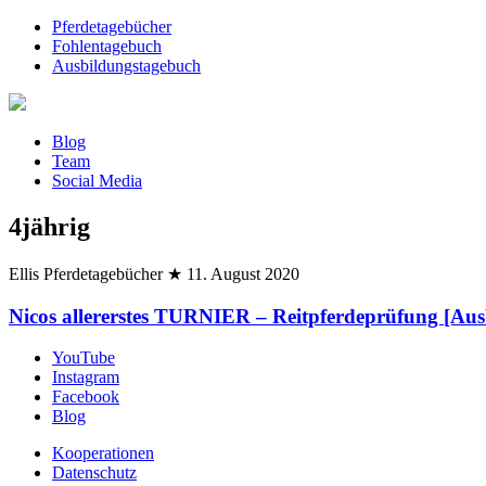
Pferdetagebücher
Fohlentagebuch
Ausbildungstagebuch
Blog
Team
Social Media
4jährig
Ellis Pferdetagebücher
★
11. August 2020
Nicos allererstes TURNIER – Reitpferdeprüfung [Au
YouTube
Instagram
Facebook
Blog
Kooperationen
Datenschutz