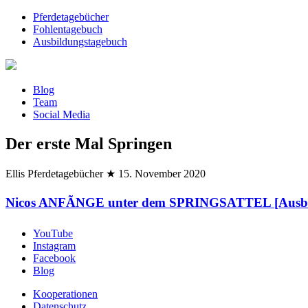
Pferdetagebücher
Fohlentagebuch
Ausbildungstagebuch
Blog
Team
Social Media
Der erste Mal Springen
Ellis Pferdetagebücher
★
15. November 2020
Nicos ANFÃNGE unter dem SPRINGSATTEL [Ausbi
YouTube
Instagram
Facebook
Blog
Kooperationen
Datenschutz