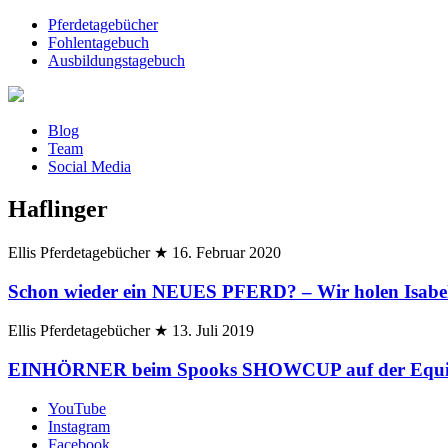
Pferdetagebücher
Fohlentagebuch
Ausbildungstagebuch
Blog
Team
Social Media
Haflinger
Ellis Pferdetagebücher
★
16. Februar 2020
Schon wieder ein NEUES PFERD? – Wir holen Isabell
Ellis Pferdetagebücher
★
13. Juli 2019
EINHÖRNER beim Spooks SHOWCUP auf der Equit
YouTube
Instagram
Facebook