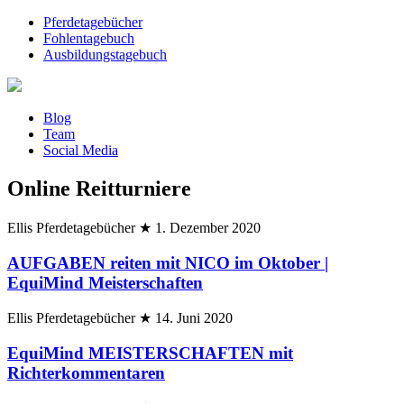
Pferdetagebücher
Fohlentagebuch
Ausbildungstagebuch
Blog
Team
Social Media
Online Reitturniere
Ellis Pferdetagebücher
★
1. Dezember 2020
AUFGABEN reiten mit NICO im Oktober |
EquiMind Meisterschaften
Ellis Pferdetagebücher
★
14. Juni 2020
EquiMind MEISTERSCHAFTEN mit
Richterkommentaren