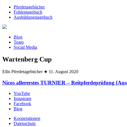
Pferdetagebücher
Fohlentagebuch
Ausbildungstagebuch
Blog
Team
Social Media
Wartenberg Cup
Ellis Pferdetagebücher
★
11. August 2020
Nicos allererstes TURNIER – Reitpferdeprüfung [Au
YouTube
Instagram
Facebook
Blog
Kooperationen
Datenschutz