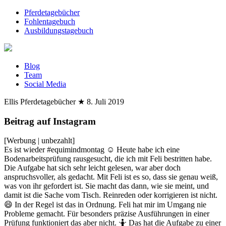
Pferdetagebücher
Fohlentagebuch
Ausbildungstagebuch
Blog
Team
Social Media
Ellis Pferdetagebücher
★
8. Juli 2019
Beitrag auf Instagram
[Werbung | unbezahlt]
Es ist wieder #equimindmontag ☺️ Heute habe ich eine
Bodenarbeitsprüfung rausgesucht, die ich mit Feli bestritten habe.
Die Aufgabe hat sich sehr leicht gelesen, war aber doch
anspruchsvoller, als gedacht. Mit Feli ist es so, dass sie genau weiß,
was von ihr gefordert ist. Sie macht das dann, wie sie meint, und
damit ist die Sache vom Tisch. Reinreden oder korrigieren ist nicht.
😄 In der Regel ist das in Ordnung. Feli hat mir im Umgang nie
Probleme gemacht. Für besonders präzise Ausführungen in einer
Prüfung funktioniert das aber nicht. 🤷 Das hat die Aufgabe zu einer