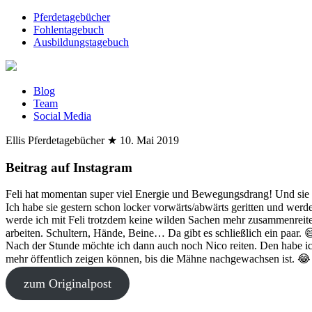
Pferdetagebücher
Fohlentagebuch
Ausbildungstagebuch
Blog
Team
Social Media
Ellis Pferdetagebücher
★
10. Mai 2019
Beitrag auf Instagram
Feli hat momentan super viel Energie und Bewegungsdrang! Und sie l
Ich habe sie gestern schon locker vorwärts/abwärts geritten und werde
werde ich mit Feli trotzdem keine wilden Sachen mehr zusammenreite
arbeiten. Schultern, Hände, Beine… Da gibt es schließlich ein paar. 
Nach der Stunde möchte ich dann auch noch Nico reiten. Den habe ich 
mehr öffentlich zeigen können, bis die Mähne nachgewachsen ist. 😂
zum Originalpost