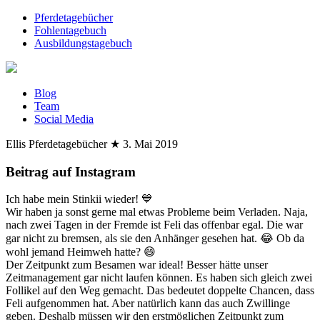
Pferdetagebücher
Fohlentagebuch
Ausbildungstagebuch
Blog
Team
Social Media
Ellis Pferdetagebücher
★
3. Mai 2019
Beitrag auf Instagram
Ich habe mein Stinkii wieder! 💙
Wir haben ja sonst gerne mal etwas Probleme beim Verladen. Naja,
nach zwei Tagen in der Fremde ist Feli das offenbar egal. Die war
gar nicht zu bremsen, als sie den Anhänger gesehen hat. 😂 Ob da
wohl jemand Heimweh hatte? 😄
Der Zeitpunkt zum Besamen war ideal! Besser hätte unser
Zeitmanagement gar nicht laufen können. Es haben sich gleich zwei
Follikel auf den Weg gemacht. Das bedeutet doppelte Chancen, dass
Feli aufgenommen hat. Aber natürlich kann das auch Zwillinge
geben. Deshalb müssen wir den erstmöglichen Zeitpunkt zum