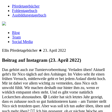
Pferdetagebücher
Fohlentagebuch
Ausbildungstagebuch
Blog
Team
Social Media
Ellis Pferdetagebücher
★
23. April 2022
Beitrag auf Instagram (23. April 2022)
Das gehört auch zur Turniervorbereitung: Verladen üben! Aktuell
geht's für Nico täglich auf den Anhänger. Im Video seht ihr einen
frühen Versuch, mittlerweile geht er bei jedem Anlauf direkt hoch.
Mir ist dabei vor allem wichtig zu vermeiden, dass Nico sich
unwohl fühlt. Wir machen deshalb nur hinter ihm zu, wenn er
wirklich entspannt oben steht. Und es gibt vorne natürlich
Leckerchen abzustauben. 😅 Leider hat sich letztes Jahr gezeigt,
dass es zuhause noch so gut funktionieren kann – am Turnier stellt
Nico sich trotzdem quer. Aber was soll ich tun außer üben, üben und
noch mehr üben? 🤷‍♀️ Ich bin gespannt, ob er nächste Woche am