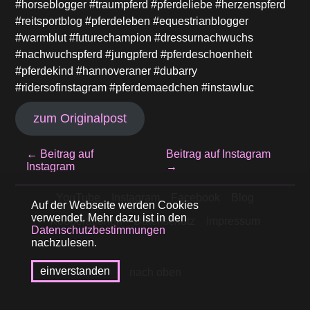
#horseblogger #traumpferd #pferdeliebe #herzenspferd
#reitsportblog #pferdeleben #equestrianblogger
#warmblut #futurechampion #dressurnachwuchs
#nachwuchspferd #jungpferd #pferdeschoenheit
#pferdekind #hannoveraner #dubarry
#ridersofinstagram #pferdemaedchen #instawluc
zum Originalpost
Beitragsnavigation
←
Beitrag auf
Beitrag auf Instagram
Instagram
→
YouTube
Instagram
Facebook
Blog
Auf der Webseite werden Cookies
verwendet. Mehr dazu ist in den
Kooperationen
Datenschutz
Impressum
Datenschutzbestimmungen
nachzulesen.
einverstanden
nach oben