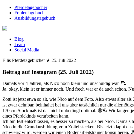
Pferdetagebücher
Fohlentagebuch
Ausbildungstagebuch
Blog
Team
Social Media
Ellis Pferdetagebücher
★
25. Juli 2022
Beitrag auf Instagram (25. Juli 2022)
Damals vor 4 Jahren, als Nico noch klein und unschuldig war. 🥰
Ja, okay, klein ist er immer noch. Und frech war er da auch schon. Nur
Zotti ist jetzt etwa so alt, wie Nico auf dem Foto. Also etwas älter 
ist zwar dehnbar, beinhaltet bei uns aber tatsächlich nur die allern
170 cm Stockmaß ist das nicht unbedingt optimal. 😅🙈 Wir fangen je
eines Pferdekinds verarbeiten kann.
Ich bin fest entschlossen, es besser zu machen, als bei Nico. Damals 
Nico in die Grundausbildung vom Zottel stecken. Bis jetzt klappt da
schwierig wird, werden wir einen Bodenarbeitstrainer konsultieren. 