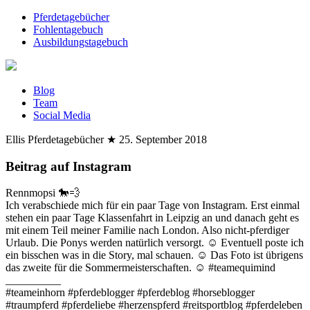
Pferdetagebücher
Fohlentagebuch
Ausbildungstagebuch
Blog
Team
Social Media
Ellis Pferdetagebücher
★
25. September 2018
Beitrag auf Instagram
Rennmopsi 🐎💨
Ich verabschiede mich für ein paar Tage von Instagram. Erst einmal
stehen ein paar Tage Klassenfahrt in Leipzig an und danach geht es
mit einem Teil meiner Familie nach London. Also nicht-pferdiger
Urlaub. Die Ponys werden natürlich versorgt. ☺️ Eventuell poste ich
ein bisschen was in die Story, mal schauen. ☺️ Das Foto ist übrigens
das zweite für die Sommermeisterschaften. ☺️ #teamequimind
__________
#teameinhorn #pferdeblogger #pferdeblog #horseblogger
#traumpferd #pferdeliebe #herzenspferd #reitsportblog #pferdeleben