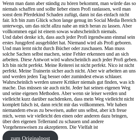
Wenn man dann aber ständig zu hören bekommt, man würde das so
niemals schaffen und sollte lieber einen Profi ranlassen, weil man
sonst dem Pferdekind Schaden zufügt, dann ist das einfach nicht
fair. Ich bin zum Glück schon lange genug im Social Media Bereich
unterwegs, um das nicht allzu nahe an mich heran zu lassen. Aber
vollkommen egal ist einem sowas wahrscheinlich niemals.
Und dabei denke ich, dass auch jeder Profi irgendwann einmal sein
erstes Jungpferd ausgebildet hat. Niemand wird als Profi geboren.
Und man lernt nicht durch Bücher oder zuschauen. Man muss
solche Sachen selbst machen, seine Fehler erkennen und an sich
arbeiten. Diese Antwort wird wahrscheinlich auch jeder Profi geben.
Ich bin nicht perfekt. Meine Reiterei ist nicht perfekt. Nico ist nicht
perfekt. Meine Trainerin sicher auch nicht. Aber wir arbeiten an uns
und werden jeden Tag besser oder zumindest etwas schlauer.
Wahrscheinlich werden unsere Kritiker niemals gut finden, was ich
mache. Das müssen sie auch nicht. Jeder hat seinen eigenen Weg
und seine eigenen Methoden. Aber wenn sie leiser werden und
vielleicht kurz darüber nachdenken, dass mein Weg vielleicht nicht
komplett falsch ist, dann reicht mir das vollkommen. Wir haben
niemandem etwas zu beweisen, außer uns selbst, aber ich freue
mich, wenn wir vielleicht den einen oder anderen dazu bringen,
über den eigenen Tellerrand zu schauen und andere
Vorgehensweisen zu akzeptieren. Die Vielfalt ist
zum Originalpost