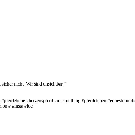
sicher nicht. Wir sind unsichtbar.“
pferdeliebe #herzenspferd #reitsportblog #pferdeleben #equestrianblo
mipnw #instawluc