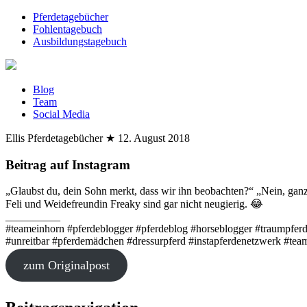
Pferdetagebücher
Fohlentagebuch
Ausbildungstagebuch
Blog
Team
Social Media
Ellis Pferdetagebücher
★
12. August 2018
Beitrag auf Instagram
„Glaubst du, dein Sohn merkt, dass wir ihn beobachten?“ „Nein, ganz 
Feli und Weidefreundin Freaky sind gar nicht neugierig. 😂
__________
#teameinhorn #pferdeblogger #pferdeblog #horseblogger #traumpferd #
#unreitbar #pferdemädchen #dressurpferd #instapferdenetzwerk #tea
zum Originalpost