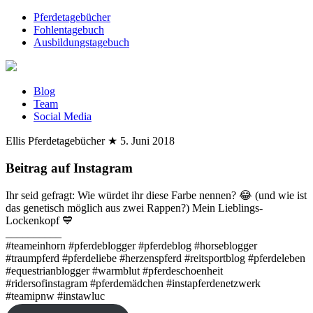
Pferdetagebücher
Fohlentagebuch
Ausbildungstagebuch
Blog
Team
Social Media
Ellis Pferdetagebücher
★
5. Juni 2018
Beitrag auf Instagram
Ihr seid gefragt: Wie würdet ihr diese Farbe nennen? 😂 (und wie ist
das genetisch möglich aus zwei Rappen?) Mein Lieblings-
Lockenkopf 💙
__________
#teameinhorn #pferdeblogger #pferdeblog #horseblogger
#traumpferd #pferdeliebe #herzenspferd #reitsportblog #pferdeleben
#equestrianblogger #warmblut #pferdeschoenheit
#ridersofinstagram #pferdemädchen #instapferdenetzwerk
#teamipnw #instawluc