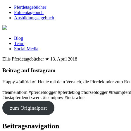
Pferdetagebücher
Fohlentagebuch
Ausbildungstagebuch
Blog
Team
Social Media
Ellis Pferdetagebücher
★
13. April 2018
Beitrag auf Instagram
Happy #failfriday! Heute mit dem Versuch, die Pferdekinder zum Ren
__________
#teameinhorn #pferdeblogger #pferdeblog #horseblogger #traumpferd 
#instapferdenetzwerk #teamipnw #instawluc
zum Originalpost
Beitragsnavigation