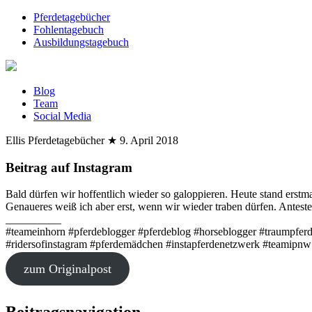
Pferdetagebücher
Fohlentagebuch
Ausbildungstagebuch
Blog
Team
Social Media
Ellis Pferdetagebücher
★
9. April 2018
Beitrag auf Instagram
Bald dürfen wir hoffentlich wieder so galoppieren. Heute stand erstm
Genaueres weiß ich aber erst, wenn wir wieder traben dürfen. Antesten
__________
#teameinhorn #pferdeblogger #pferdeblog #horseblogger #traumpferd 
#ridersofinstagram #pferdemädchen #instapferdenetzwerk #teamipnw
zum Originalpost