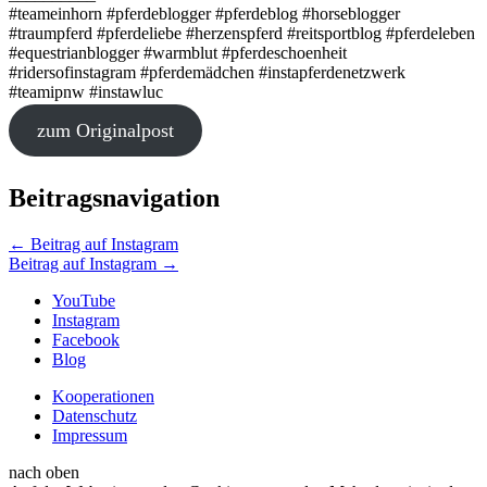
#teameinhorn #pferdeblogger #pferdeblog #horseblogger
#traumpferd #pferdeliebe #herzenspferd #reitsportblog #pferdeleben
#equestrianblogger #warmblut #pferdeschoenheit
#ridersofinstagram #pferdemädchen #instapferdenetzwerk
#teamipnw #instawluc
zum Originalpost
Beitragsnavigation
←
Beitrag auf Instagram
Beitrag auf Instagram
→
YouTube
Instagram
Facebook
Blog
Kooperationen
Datenschutz
Impressum
nach oben