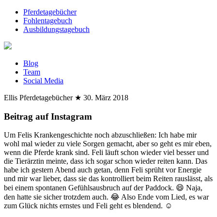
Pferdetagebücher
Fohlentagebuch
Ausbildungstagebuch
Blog
Team
Social Media
Ellis Pferdetagebücher
★
30. März 2018
Beitrag auf Instagram
Um Felis Krankengeschichte noch abzuschließen: Ich habe mir
wohl mal wieder zu viele Sorgen gemacht, aber so geht es mir eben,
wenn die Pferde krank sind. Feli läuft schon wieder viel besser und
die Tierärztin meinte, dass ich sogar schon wieder reiten kann. Das
habe ich gestern Abend auch getan, denn Feli sprüht vor Energie
und mir war lieber, dass sie das kontrolliert beim Reiten rauslässt, als
bei einem spontanen Gefühlsausbruch auf der Paddock. 😄 Naja,
den hatte sie sicher trotzdem auch. 😂 Also Ende vom Lied, es war
zum Glück nichts ernstes und Feli geht es blendend. ☺️
__________