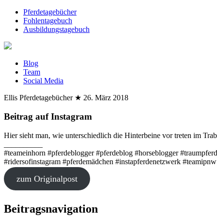
Pferdetagebücher
Fohlentagebuch
Ausbildungstagebuch
Blog
Team
Social Media
Ellis Pferdetagebücher
★
26. März 2018
Beitrag auf Instagram
Hier sieht man, wie unterschiedlich die Hinterbeine vor treten im Trab.
__________
#teameinhorn #pferdeblogger #pferdeblog #horseblogger #traumpferd 
#ridersofinstagram #pferdemädchen #instapferdenetzwerk #teamipnw
zum Originalpost
Beitragsnavigation