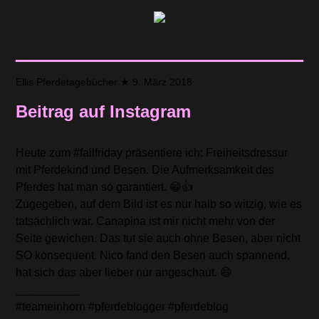
Ellis Pferdetagebücher
★
9. März 2018
Beitrag auf Instagram
Heute zum #failfriday präsentiere ich: Freiheitsdressur
mit Pferdekind und Besen. Die Aufmerksamkeit des
Pferdes hat man so garantiert. 😁👍
Zugegeben, auf dem Bild ist es nur halb so witzig, wie es
tatsächlich war. Canapina ist mir nicht mehr von der
Seite gewichen. Das tut sie auch ohne Besen, aber nicht
SO konsequent. Nico fand den Besen auch spannend,
hat sich das aber lieber nur angeschaut. 😄
__________
#teameinhorn #pferdeblogger #pferdeblog