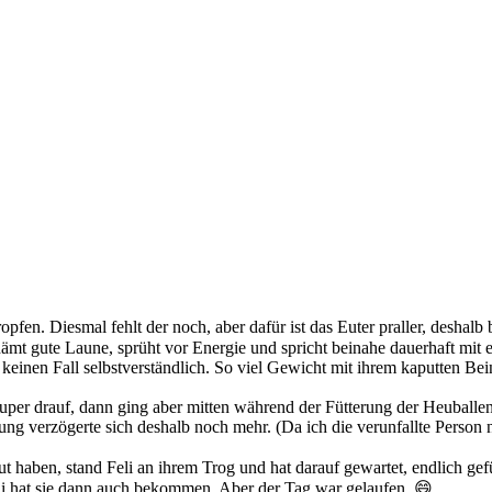
ropfen. Diesmal fehlt der noch, aber dafür ist das Euter praller, deshal
schämt gute Laune, sprüht vor Energie und spricht beinahe dauerhaft mit
auf keinen Fall selbstverständlich. So viel Gewicht mit ihrem kaputten Be
 super drauf, dann ging aber mitten während der Fütterung der Heuballe
ung verzögerte sich deshalb noch mehr. (Da ich die verunfallte Person n
haben, stand Feli an ihrem Trog und hat darauf gewartet, endlich gefü
i hat sie dann auch bekommen. Aber der Tag war gelaufen. 😄