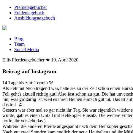
Pferdetagebücher
Fohlentagebuch
Ausbildungstagebuch
Blog
Team
Social Media
Ellis Pferdetagebücher
★
10. April 2020
Beitrag auf Instagram
14 Tage bis zum Termin 💛
Als Feli mit Nico tragend war, hatte sie zu der Zeit schon einen Harzt
Feli geht's aktuell richtig gut! Also fast schon zu gut. Die hat unver
hin, was großartig ist, weil es ihren Beinen einfach gut tut. Das ist 
das toll. ☺️
Gestern war aber mal so gar nicht ihr Tag. Sie war eigentlich wieder
wurde, gab es einen Unfall mit Helikopter-Einsatz. Die weitere Fütter
hoffe, ihr versteht das.)
Während die anderen Pferde angespannt nach dem Helikopter geschaut 
Nach gut zwei Stunden kam endlich der neue Heuballen und ihr Müsl