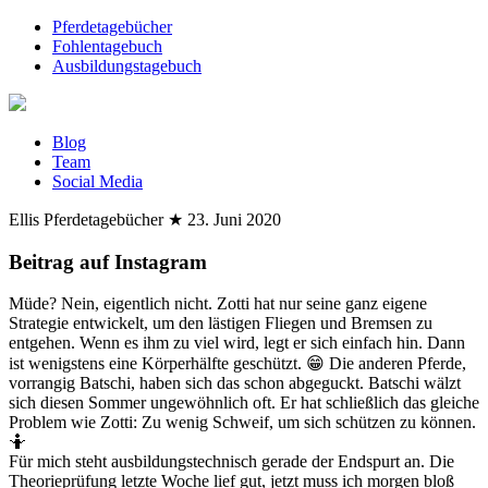
Pferdetagebücher
Fohlentagebuch
Ausbildungstagebuch
Blog
Team
Social Media
Ellis Pferdetagebücher
★
23. Juni 2020
Beitrag auf Instagram
Müde? Nein, eigentlich nicht. Zotti hat nur seine ganz eigene
Strategie entwickelt, um den lästigen Fliegen und Bremsen zu
entgehen. Wenn es ihm zu viel wird, legt er sich einfach hin. Dann
ist wenigstens eine Körperhälfte geschützt. 😁 Die anderen Pferde,
vorrangig Batschi, haben sich das schon abgeguckt. Batschi wälzt
sich diesen Sommer ungewöhnlich oft. Er hat schließlich das gleiche
Problem wie Zotti: Zu wenig Schweif, um sich schützen zu können.
🤷
Für mich steht ausbildungstechnisch gerade der Endspurt an. Die
Theorieprüfung letzte Woche lief gut, jetzt muss ich morgen bloß