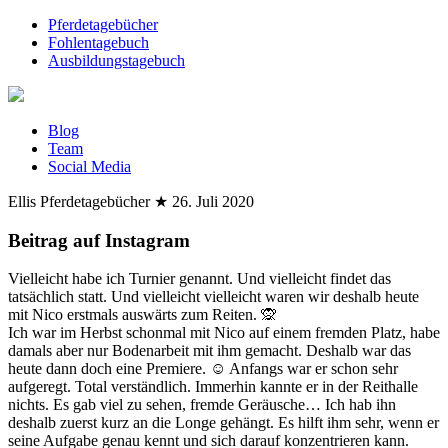
Pferdetagebücher
Fohlentagebuch
Ausbildungstagebuch
Blog
Team
Social Media
Ellis Pferdetagebücher
★
26. Juli 2020
Beitrag auf Instagram
Vielleicht habe ich Turnier genannt. Und vielleicht findet das
tatsächlich statt. Und vielleicht vielleicht waren wir deshalb heute
mit Nico erstmals auswärts zum Reiten. 🙊
Ich war im Herbst schonmal mit Nico auf einem fremden Platz, habe
damals aber nur Bodenarbeit mit ihm gemacht. Deshalb war das
heute dann doch eine Premiere. ☺️ Anfangs war er schon sehr
aufgeregt. Total verständlich. Immerhin kannte er in der Reithalle
nichts. Es gab viel zu sehen, fremde Geräusche… Ich hab ihn
deshalb zuerst kurz an die Longe gehängt. Es hilft ihm sehr, wenn er
seine Aufgabe genau kennt und sich darauf konzentrieren kann.