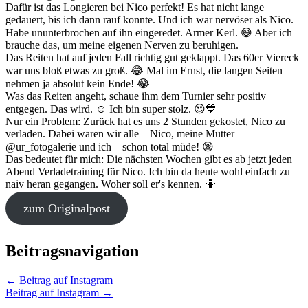
Dafür ist das Longieren bei Nico perfekt! Es hat nicht lange
gedauert, bis ich dann rauf konnte. Und ich war nervöser als Nico.
Habe ununterbrochen auf ihn eingeredet. Armer Kerl. 😅 Aber ich
brauche das, um meine eigenen Nerven zu beruhigen.
Das Reiten hat auf jeden Fall richtig gut geklappt. Das 60er Viereck
war uns bloß etwas zu groß. 😂 Mal im Ernst, die langen Seiten
nehmen ja absolut kein Ende! 😂
Was das Reiten angeht, schaue ihm dem Turnier sehr positiv
entgegen. Das wird. ☺️ Ich bin super stolz. 😍💙
Nur ein Problem: Zurück hat es uns 2 Stunden gekostet, Nico zu
verladen. Dabei waren wir alle – Nico, meine Mutter
@ur_fotogalerie und ich – schon total müde! 😪
Das bedeutet für mich: Die nächsten Wochen gibt es ab jetzt jeden
Abend Verladetraining für Nico. Ich bin da heute wohl einfach zu
naiv heran gegangen. Woher soll er's kennen. 🤷
zum Originalpost
Beitragsnavigation
←
Beitrag auf Instagram
Beitrag auf Instagram
→