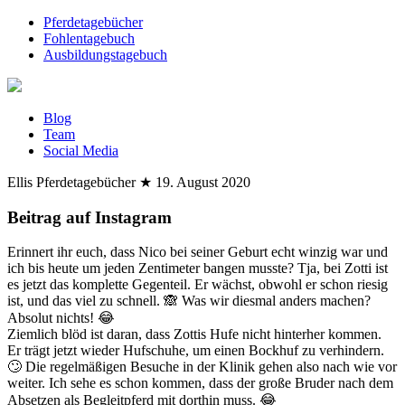
Pferdetagebücher
Fohlentagebuch
Ausbildungstagebuch
Blog
Team
Social Media
Ellis Pferdetagebücher
★
19. August 2020
Beitrag auf Instagram
Erinnert ihr euch, dass Nico bei seiner Geburt echt winzig war und
ich bis heute um jeden Zentimeter bangen musste? Tja, bei Zotti ist
es jetzt das komplette Gegenteil. Er wächst, obwohl er schon riesig
ist, und das viel zu schnell. 🙈 Was wir diesmal anders machen?
Absolut nichts! 😂
Ziemlich blöd ist daran, dass Zottis Hufe nicht hinterher kommen.
Er trägt jetzt wieder Hufschuhe, um einen Bockhuf zu verhindern.
🙄 Die regelmäßigen Besuche in der Klinik gehen also nach wie vor
weiter. Ich sehe es schon kommen, dass der große Bruder nach dem
Absetzen als Begleitpferd mit dorthin muss. 😂