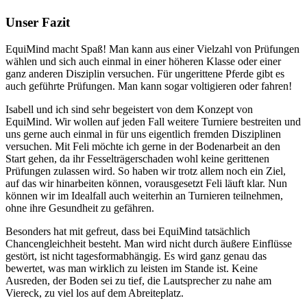
Unser Fazit
EquiMind macht Spaß! Man kann aus einer Vielzahl von Prüfungen
wählen und sich auch einmal in einer höheren Klasse oder einer
ganz anderen Disziplin versuchen. Für ungerittene Pferde gibt es
auch geführte Prüfungen. Man kann sogar voltigieren oder fahren!
Isabell und ich sind sehr begeistert von dem Konzept von
EquiMind. Wir wollen auf jeden Fall weitere Turniere bestreiten und
uns gerne auch einmal in für uns eigentlich fremden Disziplinen
versuchen. Mit Feli möchte ich gerne in der Bodenarbeit an den
Start gehen, da ihr Fesselträgerschaden wohl keine gerittenen
Prüfungen zulassen wird. So haben wir trotz allem noch ein Ziel,
auf das wir hinarbeiten können, vorausgesetzt Feli läuft klar. Nun
können wir im Idealfall auch weiterhin an Turnieren teilnehmen,
ohne ihre Gesundheit zu gefähren.
Besonders hat mit gefreut, dass bei EquiMind tatsächlich
Chancengleichheit besteht. Man wird nicht durch äußere Einflüsse
gestört, ist nicht tagesformabhängig. Es wird ganz genau das
bewertet, was man wirklich zu leisten im Stande ist. Keine
Ausreden, der Boden sei zu tief, die Lautsprecher zu nahe am
Viereck, zu viel los auf dem Abreiteplatz.