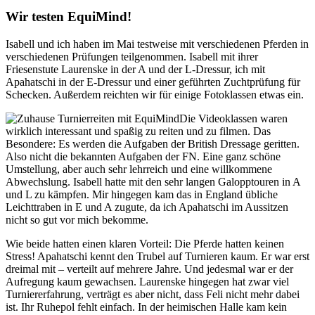
Wir testen EquiMind!
Isabell und ich haben im Mai testweise mit verschiedenen Pferden in
verschiedenen Prüfungen teilgenommen. Isabell mit ihrer
Friesenstute Laurenske in der A und der L-Dressur, ich mit
Apahatschi in der E-Dressur und einer geführten Zuchtprüfung für
Schecken. Außerdem reichten wir für einige Fotoklassen etwas ein.
Die Videoklassen waren
wirklich interessant und spaßig zu reiten und zu filmen. Das
Besondere: Es werden die Aufgaben der British Dressage geritten.
Also nicht die bekannten Aufgaben der FN. Eine ganz schöne
Umstellung, aber auch sehr lehrreich und eine willkommene
Abwechslung. Isabell hatte mit den sehr langen Galopptouren in A
und L zu kämpfen. Mir hingegen kam das in England übliche
Leichttraben in E und A zugute, da ich Apahatschi im Aussitzen
nicht so gut vor mich bekomme.
Wie beide hatten einen klaren Vorteil: Die Pferde hatten keinen
Stress! Apahatschi kennt den Trubel auf Turnieren kaum. Er war erst
dreimal mit – verteilt auf mehrere Jahre. Und jedesmal war er der
Aufregung kaum gewachsen. Laurenske hingegen hat zwar viel
Turniererfahrung, verträgt es aber nicht, dass Feli nicht mehr dabei
ist. Ihr Ruhepol fehlt einfach. In der heimischen Halle kam kein