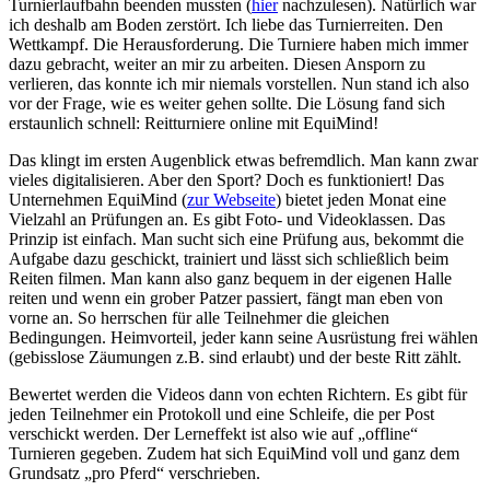
Turnierlaufbahn beenden mussten (
hier
nachzulesen). Natürlich war
ich deshalb am Boden zerstört. Ich liebe das Turnierreiten. Den
Wettkampf. Die Herausforderung. Die Turniere haben mich immer
dazu gebracht, weiter an mir zu arbeiten. Diesen Ansporn zu
verlieren, das konnte ich mir niemals vorstellen. Nun stand ich also
vor der Frage, wie es weiter gehen sollte. Die Lösung fand sich
erstaunlich schnell: Reitturniere online mit EquiMind!
Das klingt im ersten Augenblick etwas befremdlich. Man kann zwar
vieles digitalisieren. Aber den Sport? Doch es funktioniert! Das
Unternehmen EquiMind (
zur Webseite
) bietet jeden Monat eine
Vielzahl an Prüfungen an. Es gibt Foto- und Videoklassen. Das
Prinzip ist einfach. Man sucht sich eine Prüfung aus, bekommt die
Aufgabe dazu geschickt, trainiert und lässt sich schließlich beim
Reiten filmen. Man kann also ganz bequem in der eigenen Halle
reiten und wenn ein grober Patzer passiert, fängt man eben von
vorne an. So herrschen für alle Teilnehmer die gleichen
Bedingungen. Heimvorteil, jeder kann seine Ausrüstung frei wählen
(gebisslose Zäumungen z.B. sind erlaubt) und der beste Ritt zählt.
Bewertet werden die Videos dann von echten Richtern. Es gibt für
jeden Teilnehmer ein Protokoll und eine Schleife, die per Post
verschickt werden. Der Lerneffekt ist also wie auf „offline“
Turnieren gegeben. Zudem hat sich EquiMind voll und ganz dem
Grundsatz „pro Pferd“ verschrieben.