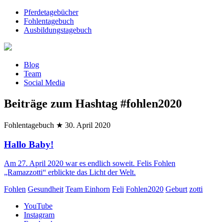
Pferdetagebücher
Fohlentagebuch
Ausbildungstagebuch
Blog
Team
Social Media
Beiträge zum Hashtag
#fohlen2020
Fohlentagebuch
★
30. April 2020
Hallo Baby!
Am 27. April 2020 war es endlich soweit. Felis Fohlen
„Ramazzotti“ erblickte das Licht der Welt.
Fohlen
Gesundheit
Team Einhorn
Feli
Fohlen2020
Geburt
zotti
YouTube
Instagram