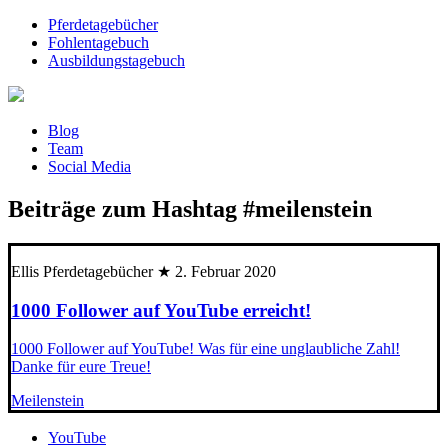
Pferdetagebücher
Fohlentagebuch
Ausbildungstagebuch
Blog
Team
Social Media
Beiträge zum Hashtag
#meilenstein
Ellis Pferdetagebücher
★
2. Februar 2020
1000 Follower auf YouTube erreicht!
1000 Follower auf YouTube! Was für eine unglaubliche Zahl!
Danke für eure Treue!
Meilenstein
YouTube