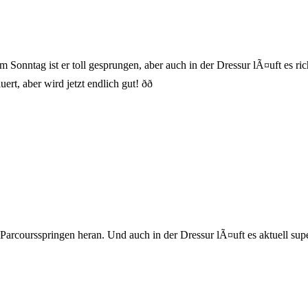
Am Sonntag ist er toll gesprungen, aber auch in der Dressur lÃ¤uft es ri
aber wird jetzt endlich gut! ðð
Parcoursspringen heran. Und auch in der Dressur lÃ¤uft es aktuell supe