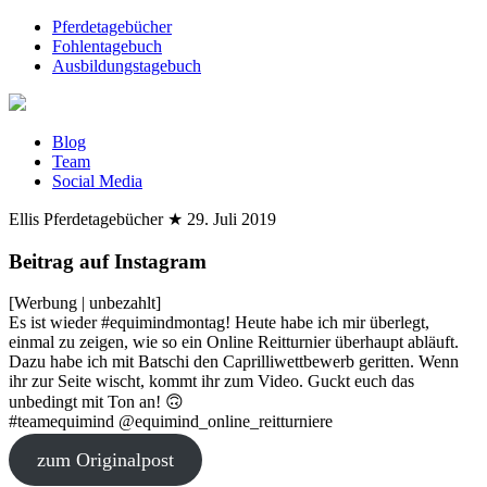
Pferdetagebücher
Fohlentagebuch
Ausbildungstagebuch
Blog
Team
Social Media
Ellis Pferdetagebücher
★
29. Juli 2019
Beitrag auf Instagram
[Werbung | unbezahlt]
Es ist wieder #equimindmontag! Heute habe ich mir überlegt,
einmal zu zeigen, wie so ein Online Reitturnier überhaupt abläuft.
Dazu habe ich mit Batschi den Caprilliwettbewerb geritten. Wenn
ihr zur Seite wischt, kommt ihr zum Video. Guckt euch das
unbedingt mit Ton an! 🙃
#teamequimind @equimind_online_reitturniere
zum Originalpost