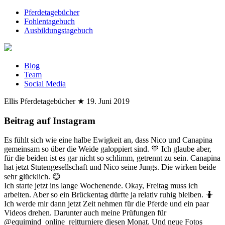
Pferdetagebücher
Fohlentagebuch
Ausbildungstagebuch
Blog
Team
Social Media
Ellis Pferdetagebücher
★
19. Juni 2019
Beitrag auf Instagram
Es fühlt sich wie eine halbe Ewigkeit an, dass Nico und Canapina
gemeinsam so über die Weide galoppiert sind. 💙 Ich glaube aber,
für die beiden ist es gar nicht so schlimm, getrennt zu sein. Canapina
hat jetzt Stutengesellschaft und Nico seine Jungs. Die wirken beide
sehr glücklich. 😊
Ich starte jetzt ins lange Wochenende. Okay, Freitag muss ich
arbeiten. Aber so ein Brückentag dürfte ja relativ ruhig bleiben. 🤷
Ich werde mir dann jetzt Zeit nehmen für die Pferde und ein paar
Videos drehen. Darunter auch meine Prüfungen für
@equimind_online_reitturniere diesen Monat. Und neue Fotos