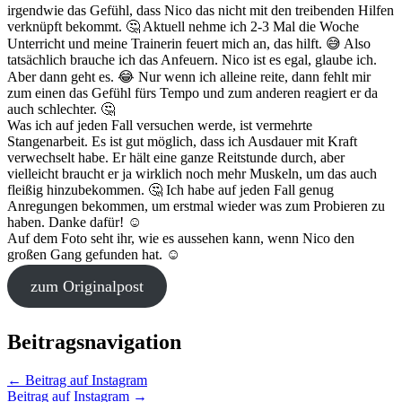
irgendwie das Gefühl, dass Nico das nicht mit den treibenden Hilfen
verknüpft bekommt. 🤔 Aktuell nehme ich 2-3 Mal die Woche
Unterricht und meine Trainerin feuert mich an, das hilft. 😅 Also
tatsächlich brauche ich das Anfeuern. Nico ist es egal, glaube ich.
Aber dann geht es. 😂 Nur wenn ich alleine reite, dann fehlt mir
zum einen das Gefühl fürs Tempo und zum anderen reagiert er da
auch schlechter. 🤔
Was ich auf jeden Fall versuchen werde, ist vermehrte
Stangenarbeit. Es ist gut möglich, dass ich Ausdauer mit Kraft
verwechselt habe. Er hält eine ganze Reitstunde durch, aber
vielleicht braucht er ja wirklich noch mehr Muskeln, um das auch
fleißig hinzubekommen. 🤔 Ich habe auf jeden Fall genug
Anregungen bekommen, um erstmal wieder was zum Probieren zu
haben. Danke dafür! ☺️
Auf dem Foto seht ihr, wie es aussehen kann, wenn Nico den
großen Gang gefunden hat. ☺️
zum Originalpost
Beitragsnavigation
←
Beitrag auf Instagram
Beitrag auf Instagram
→