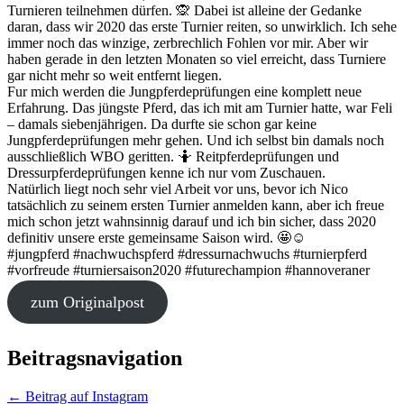
Turnieren teilnehmen dürfen. 🙊 Dabei ist alleine der Gedanke
daran, dass wir 2020 das erste Turnier reiten, so unwirklich. Ich sehe
immer noch das winzige, zerbrechlich Fohlen vor mir. Aber wir
haben gerade in den letzten Monaten so viel erreicht, dass Turniere
gar nicht mehr so weit entfernt liegen.
Fur mich werden die Jungpferdeprüfungen eine komplett neue
Erfahrung. Das jüngste Pferd, das ich mit am Turnier hatte, war Feli
– damals siebenjährigen. Da durfte sie schon gar keine
Jungpferdeprüfungen mehr gehen. Und ich selbst bin damals noch
ausschließlich WBO geritten. 🤷 Reitpferdeprüfungen und
Dressurpferdeprüfungen kenne ich nur vom Zuschauen.
Natürlich liegt noch sehr viel Arbeit vor uns, bevor ich Nico
tatsächlich zu seinem ersten Turnier anmelden kann, aber ich freue
mich schon jetzt wahnsinnig darauf und ich bin sicher, dass 2020
definitiv unsere erste gemeinsame Saison wird. 🤩☺️
#jungpferd #nachwuchspferd #dressurnachwuchs #turnierpferd
#vorfreude #turniersaison2020 #futurechampion #hannoveraner
zum Originalpost
Beitragsnavigation
←
Beitrag auf Instagram