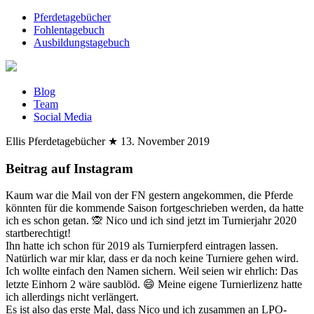
Pferdetagebücher
Fohlentagebuch
Ausbildungstagebuch
Blog
Team
Social Media
Ellis Pferdetagebücher
★
13. November 2019
Beitrag auf Instagram
Kaum war die Mail von der FN gestern angekommen, die Pferde
könnten für die kommende Saison fortgeschrieben werden, da hatte
ich es schon getan. 🙊 Nico und ich sind jetzt im Turnierjahr 2020
startberechtigt!
Ihn hatte ich schon für 2019 als Turnierpferd eintragen lassen.
Natürlich war mir klar, dass er da noch keine Turniere gehen wird.
Ich wollte einfach den Namen sichern. Weil seien wir ehrlich: Das
letzte Einhorn 2 wäre saublöd. 😄 Meine eigene Turnierlizenz hatte
ich allerdings nicht verlängert.
Es ist also das erste Mal, dass Nico und ich zusammen an LPO-