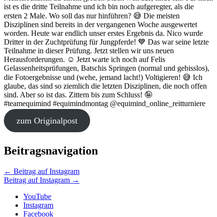
ist es die dritte Teilnahme und ich bin noch aufgeregter, als die
ersten 2 Male. Wo soll das nur hinführen? 😅 Die meisten
Disziplinen sind bereits in der vergangenen Woche ausgewertet
worden. Heute war endlich unser erstes Ergebnis da. Nico wurde
Dritter in der Zuchtprüfung für Jungpferde! 💙 Das war seine letzte
Teilnahme in dieser Prüfung. Jetzt stellen wir uns neuen
Herausforderungen. ☺️ Jetzt warte ich noch auf Felis
Gelassenheitsprüfungen, Batschis Springen (normal und gebisslos),
die Fotoergebnisse und (wehe, jemand lacht!) Voltigieren! 😅 Ich
glaube, das sind so ziemlich die letzten Disziplinen, die noch offen
sind. Aber so ist das. Zittern bis zum Schluss! 🤪
#teamequimind #equimindmontag @equimind_online_reitturniere
zum Originalpost
Beitragsnavigation
←
Beitrag auf Instagram
Beitrag auf Instagram
→
YouTube
Instagram
Facebook