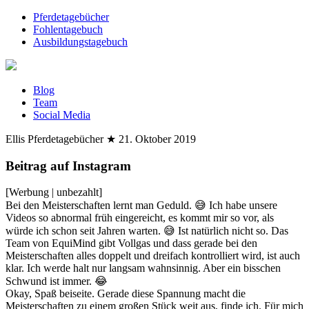
Pferdetagebücher
Fohlentagebuch
Ausbildungstagebuch
Blog
Team
Social Media
Ellis Pferdetagebücher
★
21. Oktober 2019
Beitrag auf Instagram
[Werbung | unbezahlt]
Bei den Meisterschaften lernt man Geduld. 😅 Ich habe unsere
Videos so abnormal früh eingereicht, es kommt mir so vor, als
würde ich schon seit Jahren warten. 😅 Ist natürlich nicht so. Das
Team von EquiMind gibt Vollgas und dass gerade bei den
Meisterschaften alles doppelt und dreifach kontrolliert wird, ist auch
klar. Ich werde halt nur langsam wahnsinnig. Aber ein bisschen
Schwund ist immer. 😂
Okay, Spaß beiseite. Gerade diese Spannung macht die
Meisterschaften zu einem großen Stück weit aus, finde ich. Für mich