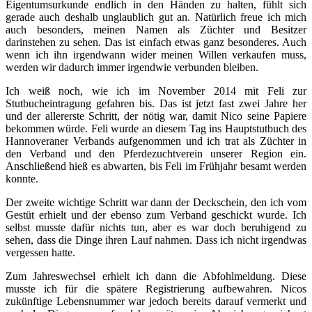
Eigentumsurkunde endlich in den Händen zu halten, fühlt sich
gerade auch deshalb unglaublich gut an. Natürlich freue ich mich
auch besonders, meinen Namen als Züchter und Besitzer
darinstehen zu sehen. Das ist einfach etwas ganz besonderes. Auch
wenn ich ihn irgendwann wider meinen Willen verkaufen muss,
werden wir dadurch immer irgendwie verbunden bleiben.
Ich weiß noch, wie ich im November 2014 mit Feli zur
Stutbucheintragung gefahren bis. Das ist jetzt fast zwei Jahre her
und der allererste Schritt, der nötig war, damit Nico seine Papiere
bekommen würde. Feli wurde an diesem Tag ins Hauptstutbuch des
Hannoveraner Verbands aufgenommen und ich trat als Züchter in
den Verband und den Pferdezuchtverein unserer Region ein.
Anschließend hieß es abwarten, bis Feli im Frühjahr besamt werden
konnte.
Der zweite wichtige Schritt war dann der Deckschein, den ich vom
Gestüt erhielt und der ebenso zum Verband geschickt wurde. Ich
selbst musste dafür nichts tun, aber es war doch beruhigend zu
sehen, dass die Dinge ihren Lauf nahmen. Dass ich nicht irgendwas
vergessen hatte.
Zum Jahreswechsel erhielt ich dann die Abfohlmeldung. Diese
musste ich für die spätere Registrierung aufbewahren. Nicos
zukünftige Lebensnummer war jedoch bereits darauf vermerkt und