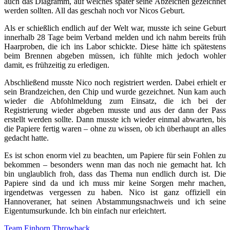
auch das Diagramm, auf welches später seine Abzeichen gezeichnet
werden sollten. All das geschah noch vor Nicos Geburt.
Als er schießlich endlich auf der Welt war, musste ich seine Geburt
innerhalb 28 Tage beim Verband melden und ich nahm bereits früh
Haarproben, die ich ins Labor schickte. Diese hätte ich spätestens
beim Brennen abgeben müssen, ich fühlte mich jedoch wohler
damit, es frühzeitig zu erledigen.
Abschließend musste Nico noch registriert werden. Dabei erhielt er
sein Brandzeichen, den Chip und wurde gezeichnet. Nun kam auch
wieder die Abfohlmeldung zum Einsatz, die ich bei der
Registrierung wieder abgeben musste und aus der dann der Pass
erstellt werden sollte. Dann musste ich wieder einmal abwarten, bis
die Papiere fertig waren – ohne zu wissen, ob ich überhaupt an alles
gedacht hatte.
Es ist schon enorm viel zu beachten, um Papiere für sein Fohlen zu
bekommen – besonders wenn man das noch nie gemacht hat. Ich
bin unglaublich froh, dass das Thema nun endlich durch ist. Die
Papiere sind da und ich muss mir keine Sorgen mehr machen,
irgendetwas vergessen zu haben. Nico ist ganz offiziell ein
Hannoveraner, hat seinen Abstammungsnachweis und ich seine
Eigentumsurkunde. Ich bin einfach nur erleichtert.
Team Einhorn
Throwback