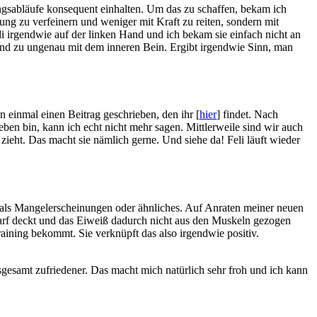
gsabläufe konsequent einhalten. Um das zu schaffen, bekam ich
bung zu verfeinern und weniger mit Kraft zu reiten, sondern mit
li irgendwie auf der linken Hand und ich bekam sie einfach nicht an
 und zu ungenau mit dem inneren Bein. Ergibt irgendwie Sinn, man
n einmal einen Beitrag geschrieben, den ihr [
hier
] findet. Nach
ben bin, kann ich echt nicht mehr sagen. Mittlerweile sind wir auch
ieht. Das macht sie nämlich gerne. Und siehe da! Feli läuft wieder
emals Mangelerscheinungen oder ähnliches. Auf Anraten meiner neuen
darf deckt und das Eiweiß dadurch nicht aus den Muskeln gezogen
raining bekommt. Sie verknüpft das also irgendwie positiv.
 insgesamt zufriedener. Das macht mich natürlich sehr froh und ich kann