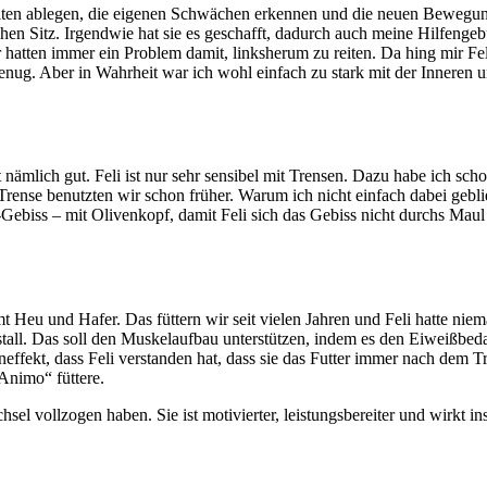
iten ablegen, die eigenen Schwächen erkennen und die neuen Bewegun
achen Sitz. Irgendwie hat sie es geschafft, dadurch auch meine Hilfenge
 hatten immer ein Problem damit, linksherum zu reiten. Da hing mir Fe
enug. Aber in Wahrheit war ich wohl einfach zu stark mit der Inneren
nämlich gut. Feli ist nur sehr sensibel mit Trensen. Dazu habe ich scho
Trense benutzten wir schon früher. Warum ich nicht einfach dabei geblie
biss – mit Olivenkopf, damit Feli sich das Gebiss nicht durchs Maul z
t Heu und Hafer. Das füttern wir seit vielen Jahren und Feli hatte ni
stall. Das soll den Muskelaufbau unterstützen, indem es den Eiweißbe
neffekt, dass Feli verstanden hat, dass sie das Futter immer nach dem T
„Animo“ füttere.
echsel vollzogen haben. Sie ist motivierter, leistungsbereiter und wirkt