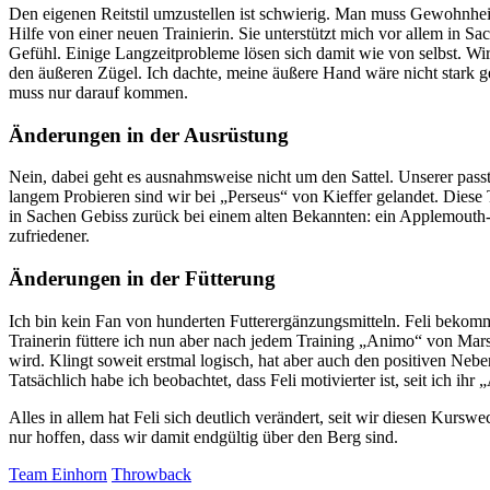
Den eigenen Reitstil umzustellen ist schwierig. Man muss Gewohnhe
Hilfe von einer neuen Trainierin. Sie unterstützt mich vor allem in S
Gefühl. Einige Langzeitprobleme lösen sich damit wie von selbst. Wir
den äußeren Zügel. Ich dachte, meine äußere Hand wäre nicht stark g
muss nur darauf kommen.
Änderungen in der Ausrüstung
Nein, dabei geht es ausnahmsweise nicht um den Sattel. Unserer passt 
langem Probieren sind wir bei „Perseus“ von Kieffer gelandet. Diese 
in Sachen Gebiss zurück bei einem alten Bekannten: ein Applemouth-Ge
zufriedener.
Änderungen in der Fütterung
Ich bin kein Fan von hunderten Futterergänzungsmitteln. Feli bekomm
Trainerin füttere ich nun aber nach jedem Training „Animo“ von Mar
wird. Klingt soweit erstmal logisch, hat aber auch den positiven Nebe
Tatsächlich habe ich beobachtet, dass Feli motivierter ist, seit ich ihr 
Alles in allem hat Feli sich deutlich verändert, seit wir diesen Kursw
nur hoffen, dass wir damit endgültig über den Berg sind.
Team Einhorn
Throwback