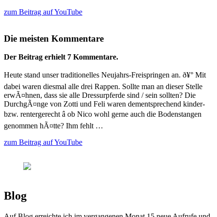
zum Beitrag auf YouTube
Die meisten Kommentare
Der Beitrag erhielt 7 Kommentare.
Heute stand unser traditionelles Neujahrs-Freispringen an. ð¥° Mit
dabei waren diesmal alle drei Rappen. Sollte man an dieser Stelle
erwÃ¤hnen, dass sie alle Dressurpferde sind / sein sollten? Die
DurchgÃ¤nge von Zotti und Feli waren dementsprechend kinder-
bzw. rentergerecht â ob Nico wohl gerne auch die Bodenstangen
genommen hÃ¤tte? Ihm fehlt …
zum Beitrag auf YouTube
Blog
Auf Blog erreichte ich im vergangenen Monat 15 neue Aufrufe und